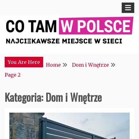
Skip
to
content
Najciekawsze miejsce w sieci
CTM POLONIA
You Are Here
Home
Dom i Wnętrze
Page 2
Kategoria:
Dom i Wnętrze