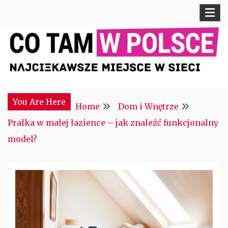
Skip
to
content
Najciekawsze miejsce w sieci
CTM POLONIA
You Are Here
Home
Dom i Wnętrze
Pralka w małej łazience – jak znaleźć funkcjonalny
model?