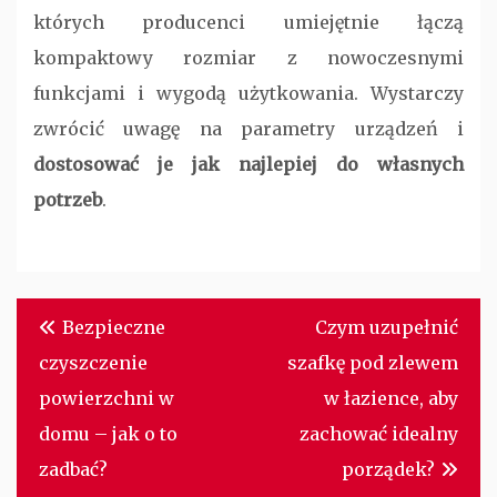
których producenci umiejętnie łączą
kompaktowy rozmiar z nowoczesnymi
funkcjami i wygodą użytkowania. Wystarczy
zwrócić uwagę na parametry urządzeń i
dostosować je jak najlepiej do własnych
potrzeb
.
Nawigacja
Bezpieczne
Czym uzupełnić
wpisu
czyszczenie
szafkę pod zlewem
powierzchni w
w łazience, aby
domu – jak o to
zachować idealny
zadbać?
porządek?