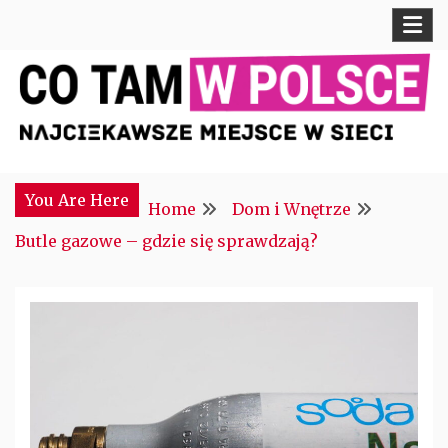
Skip
to
content
Najciekawsze miejsce w sieci
CTM POLONIA
You Are Here
Home
Dom i Wnętrze
Butle gazowe – gdzie się sprawdzają?