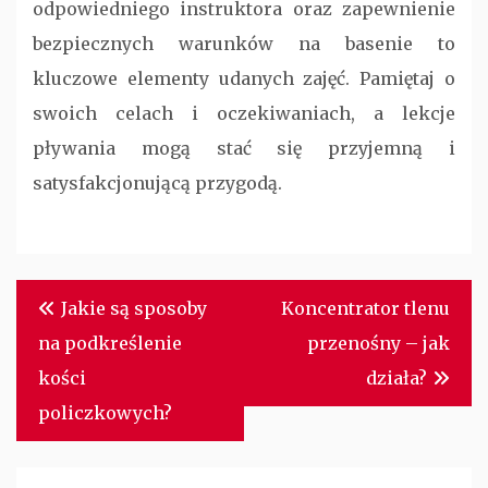
odpowiedniego instruktora oraz zapewnienie
bezpiecznych warunków na basenie to
kluczowe elementy udanych zajęć. Pamiętaj o
swoich celach i oczekiwaniach, a lekcje
pływania mogą stać się przyjemną i
satysfakcjonującą przygodą.
Nawigacja
Jakie są sposoby
Koncentrator tlenu
wpisu
na podkreślenie
przenośny – jak
kości
działa?
policzkowych?