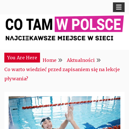
Skip
to
content
Najciekawsze miejsce w sieci
CTM POLONIA
You Are Here
Home
Aktualności
Co warto wiedzieć przed zapisaniem się na lekcje
pływania?