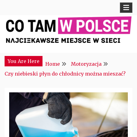
Skip
to
content
Najciekawsze miejsce w sieci
CTM POLONIA
You Are Here
Home
Motoryzacja
Czy niebieski płyn do chłodnicy można mieszać?