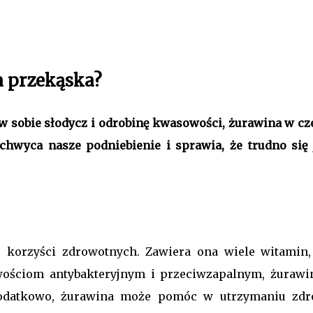
a przekąska?
w sobie słodycz i odrobinę kwasowości, żurawina w c
hwyca nasze podniebienie i sprawia, że trudno się 
 korzyści zdrowotnych. Zawiera ona wiele witamin,
iwościom antybakteryjnym i przeciwzapalnym, żuraw
odatkowo, żurawina może pomóc w utrzymaniu zdro