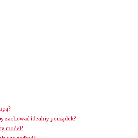
rupą?
by zachować idealny porządek?
lny model?