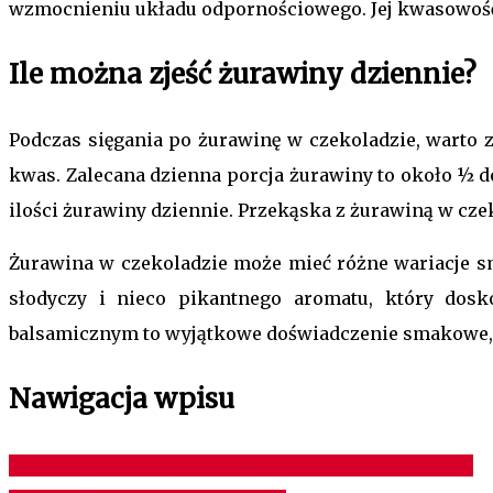
wzmocnieniu układu odpornościowego. Jej kwasowość 
Ile można zjeść żurawiny dziennie?
Podczas sięgania po żurawinę w czekoladzie, warto z
kwas. Zalecana dzienna porcja żurawiny to około ½ do
ilości żurawiny dziennie. Przekąska z żurawiną w cz
Żurawina w czekoladzie może mieć różne wariacje s
słodyczy i nieco pikantnego aromatu, który do
balsamicznym to wyjątkowe doświadczenie smakowe, k
Nawigacja wpisu
Masaż endermologia – dlaczego warto go wykonać?