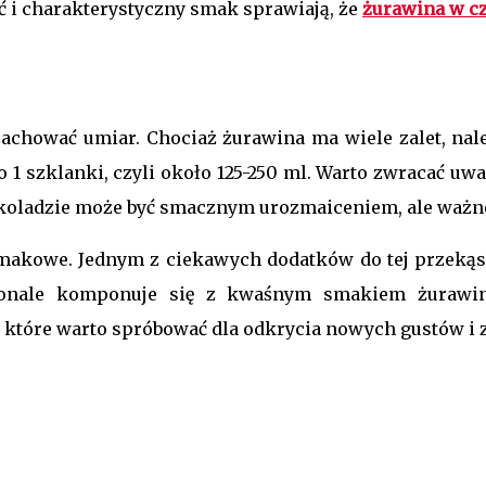
i charakterystyczny smak sprawiają, że
żurawina w c
achować umiar. Chociaż żurawina ma wiele zalet, należ
 1 szklanki, czyli około 125-250 ml. Warto zwracać uw
ekoladzie może być smacznym urozmaiceniem, ale ważne
makowe. Jednym z ciekawych dodatków do tej przekąs
skonale komponuje się z kwaśnym smakiem żurawi
tóre warto spróbować dla odkrycia nowych gustów i z