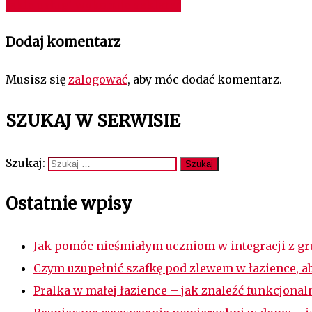
Jakie usługi wykonuje szklarz?
Dodaj komentarz
Musisz się
zalogować
, aby móc dodać komentarz.
SZUKAJ W SERWISIE
Szukaj:
Ostatnie wpisy
Jak pomóc nieśmiałym uczniom w integracji z g
Czym uzupełnić szafkę pod zlewem w łazience, a
Pralka w małej łazience – jak znaleźć funkcjona