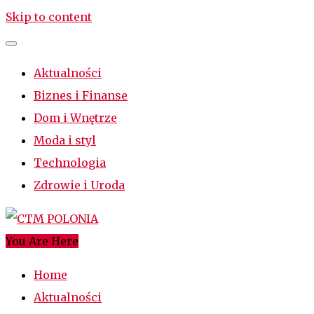
Skip to content
Aktualności
Biznes i Finanse
Dom i Wnętrze
Moda i styl
Technologia
Zdrowie i Uroda
You Are Here
CTM POLONIA
Najciekawsze miejsce w sieci
Home
Aktualności