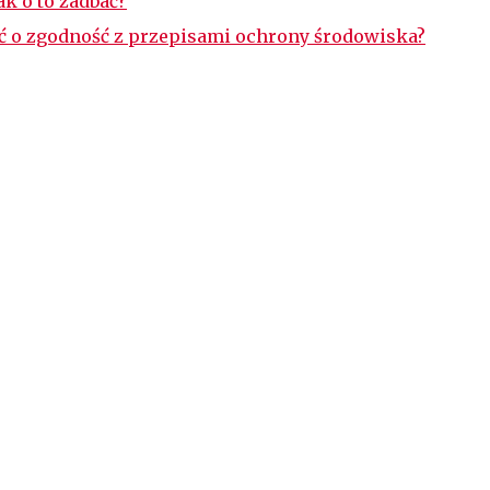
k o to zadbać?
ać o zgodność z przepisami ochrony środowiska?