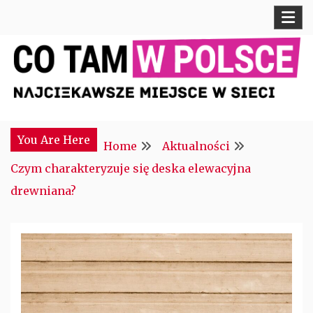
Skip
to
content
Najciekawsze miejsce w sieci
CTM POLONIA
You Are Here
Home
Aktualności
Czym charakteryzuje się deska elewacyjna
drewniana?