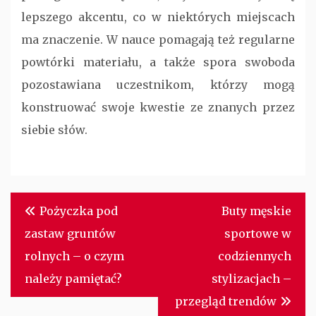
lepszego akcentu, co w niektórych miejscach
ma znaczenie. W nauce pomagają też regularne
powtórki materiału, a także spora swoboda
pozostawiana uczestnikom, którzy mogą
konstruować swoje kwestie ze znanych przez
siebie słów.
Nawigacja
Pożyczka pod
Buty męskie
wpisu
zastaw gruntów
sportowe w
rolnych – o czym
codziennych
należy pamiętać?
stylizacjach –
przegląd trendów