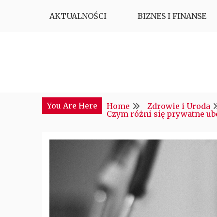
Skip
AKTUALNOŚCI
BIZNES I FINANSE
to
content
Najciekawsze miejsce w sieci
CTM POLONIA
You Are Here
Home
Zdrowie i Uroda
Czym różni się prywatne ub