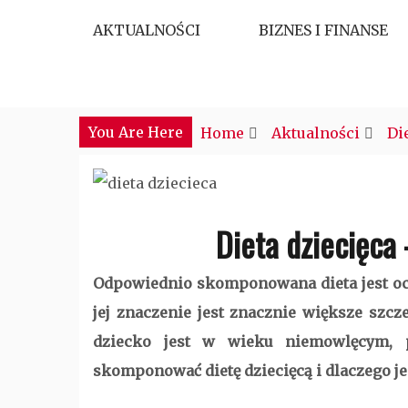
Skip
AKTUALNOŚCI
BIZNES I FINANSE
to
content
Najciekawsze miejsce w sieci
CTM POLONIA
You Are Here
Home
Aktualności
Di
Dieta dziecięca
Odpowiednio skomponowana dieta jest ocz
jej znaczenie jest znacznie większe szcz
dziecko jest w wieku niemowlęcym, p
skomponować dietę dziecięcą i dlaczego je