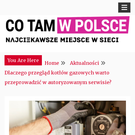
Skip
to
content
Najciekawsze miejsce w sieci
CTM POLONIA
You Are Here
Home
Aktualności
Dlaczego przegląd kotłów gazowych warto
przeprowadzić w autoryzowanym serwisie?