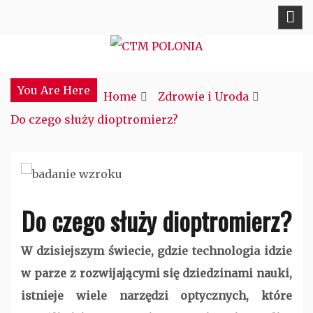
Skip
to
content
Najciekawsze miejsce w sieci
CTM POLONIA
You Are Here
Home
Zdrowie i Uroda
Do czego służy dioptromierz?
Do czego służy dioptromierz?
W dzisiejszym świecie, gdzie technologia idzie
w parze z rozwijającymi się dziedzinami nauki,
istnieje wiele narzędzi optycznych, które