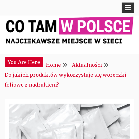
Skip
to
content
Najciekawsze miejsce w sieci
CTM POLONIA
You Are Here
Home
Aktualności
Do jakich produktów wykorzystuje się woreczki
foliowe z nadrukiem?