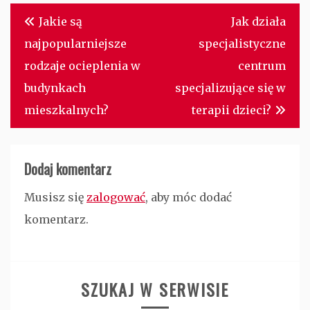
Nawigacja
Jakie są
Jak działa
wpisu
najpopularniejsze
specjalistyczne
rodzaje ocieplenia w
centrum
budynkach
specjalizujące się w
mieszkalnych?
terapii dzieci?
Dodaj komentarz
Musisz się
zalogować
, aby móc dodać
komentarz.
SZUKAJ W SERWISIE