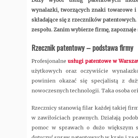
Duży wybór usług patentowych może 
wynalazki, tworzących znaki towarowe i 
składające się z rzeczników patentowych. 
zespołu. Zanim wybierze firmę, zapoznaje 
Rzecznik patentowy
– podstawa firmy
Profesjonalne
usługi patentowe w Warsza
użytkowych oraz oczywiście wynalazk
powinien okazać się specjalistą z d
nowoczesnych technologii. Taka osoba ori
Rzecznicy stanowią filar każdej takiej fi
w zawiłościach prawnych. Działają podo
pomoc w sprawach o dużo większym st
dotyczyć spraw patentowych w kraju i za g