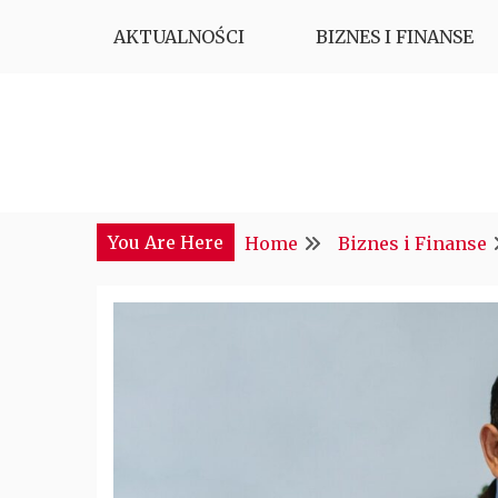
Skip
AKTUALNOŚCI
BIZNES I FINANSE
to
content
Najciekawsze miejsce w sieci
CTM POLONIA
You Are Here
Home
Biznes i Finanse