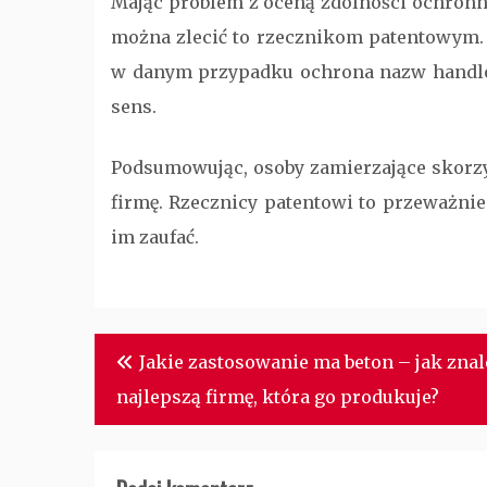
Mając problem z oceną zdolności ochronn
można zlecić to rzecznikom patentowym. 
w danym przypadku
ochrona nazw hand
sens.
Podsumowując, osoby zamierzające skorzy
firmę. Rzecznicy patentowi to przeważnie
im zaufać.
Nawigacja
Jakie zastosowanie ma beton – jak znal
wpisu
najlepszą firmę, która go produkuje?