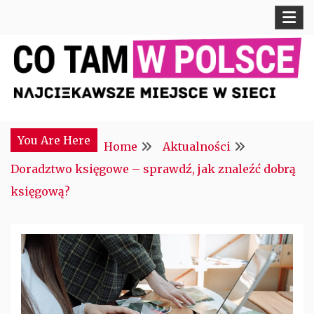
Skip
to
content
Najciekawsze miejsce w sieci
CTM POLONIA
You Are Here
Home
Aktualności
Doradztwo księgowe – sprawdź, jak znaleźć dobrą
księgową?