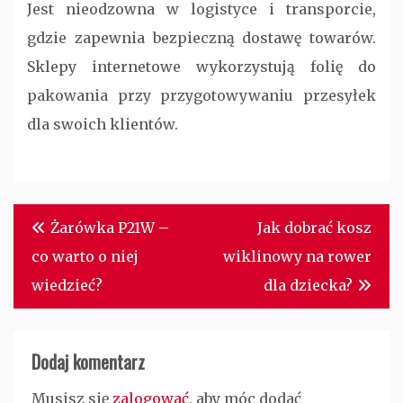
Jest nieodzowna w logistyce i transporcie,
gdzie zapewnia bezpieczną dostawę towarów.
Sklepy internetowe wykorzystują folię do
pakowania przy przygotowywaniu przesyłek
dla swoich klientów.
Nawigacja
Żarówka P21W –
Jak dobrać kosz
wpisu
co warto o niej
wiklinowy na rower
wiedzieć?
dla dziecka?
Dodaj komentarz
Musisz się
zalogować
, aby móc dodać