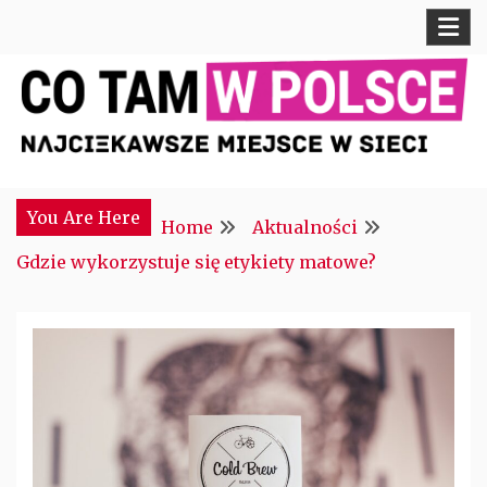
Skip
to
content
Najciekawsze miejsce w sieci
CTM POLONIA
You Are Here
Home
Aktualności
Gdzie wykorzystuje się etykiety matowe?