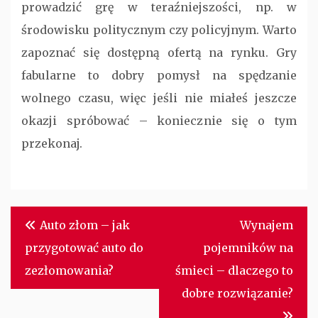
prowadzić grę w teraźniejszości, np. w
środowisku politycznym czy policyjnym. Warto
zapoznać się dostępną ofertą na rynku. Gry
fabularne to dobry pomysł na spędzanie
wolnego czasu, więc jeśli nie miałeś jeszcze
okazji spróbować – koniecznie się o tym
przekonaj.
Nawigacja
Auto złom – jak
Wynajem
wpisu
przygotować auto do
pojemników na
zezłomowania?
śmieci – dlaczego to
dobre rozwiązanie?