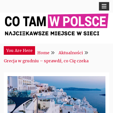
Skip
to
content
Najciekawsze miejsce w sieci
CTM POLONIA
You Are Here
Home
Aktualności
Grecja w grudniu – sprawdź, co Cię czeka