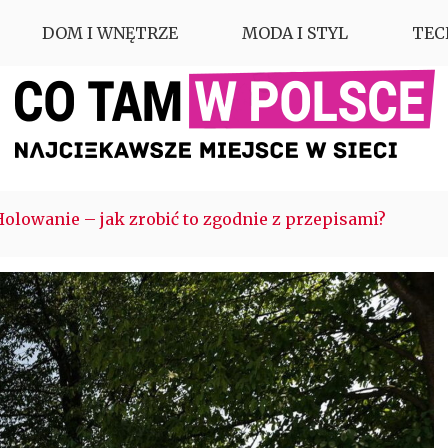
DOM I WNĘTRZE
MODA I STYL
TEC
Holowanie – jak zrobić to zgodnie z przepisami?