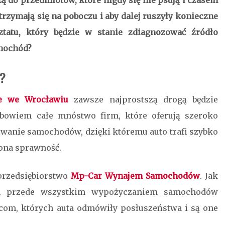
ą do przedmiotów, które nigdy się nie psują i czasem
rzymają się na poboczu i aby dalej ruszyły konieczne
ztatu, który będzie w stanie zdiagnozować źródło
amochód?
e?
e we Wrocławiu
zawsze najprostszą drogą będzie
 bowiem całe mnóstwo firm, które oferują szeroko
wanie samochodów, dzięki któremu auto trafi szybko
cona sprawność.
 przedsiębiorstwo
Mp-Car Wynajem Samochodów
. Jak
a przede wszystkim wypożyczaniem samochodów
om, których auta odmówiły posłuszeństwa i są one