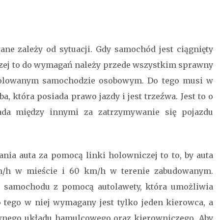
wane zależy od sytuacji. Gdy samochód jest ciągnięty
czej to do wymagań należy przede wszystkim sprawny
holowanym samochodzie osobowym. Do tego musi w
, która posiada prawo jazdy i jest trzeźwa. Jest to o
ada między innymi za zatrzymywanie się pojazdu
nia auta za pomocą linki holowniczej to to, by auta
km/h w mieście i 60 km/h w terenie zabudowanym.
e samochodu z pomocą autolawety, która umożliwia
o tego w niej wymagany jest tylko jeden kierowca, a
nego układu hamulcowego oraz kierowniczego. Aby