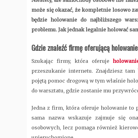
Niestety, ale samochody osobowe nie należ
może się okazać, że kompletnie losowo zat
będzie holowanie do najbliższego wars
problemu. Jak jednak legalnie holować s
Gdzie znaleźć firmę oferującą holowani
Szukając firmy, która oferuje
holowani
przeszukanie internetu. Znajdziesz tam
pojętą pomoc drogową w tym właśnie holo
do warsztatu, gdzie zostanie mu przywró
Jedna z firm, która oferuje holowanie to
sama nazwa wskazuje zajmuje się on
osobowych, lecz pomaga również kierowc
unieruchomione.