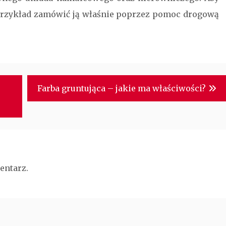
 przykład zamówić ją właśnie poprzez pomoc drogową
Farba gruntująca – jakie ma właściwości?
entarz.