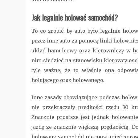
Jak legalnie holować samochód?
To co zrobić, by auto było legalnie holo
przez inne auto za pomocą linki holowni
układ hamulcowy oraz kierowniczy w 
nim siedzieć na stanowisku kierowcy osoba
tyle ważne, że to właśnie ona odpowi
holującego oraz holowanego.
Inne zasady obowiązujące podczas holowa
nie przekraczały prędkości rzędu 30 
Znacznie prostsze jest jednak holowani
jazdę ze znacznie większą prędkością. D
holowany samochód nie musi mieć spraw