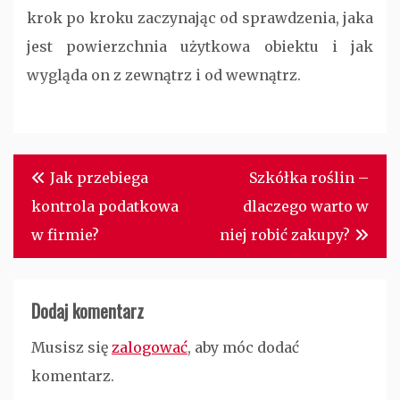
krok po kroku zaczynając od sprawdzenia, jaka
jest powierzchnia użytkowa obiektu i jak
wygląda on z zewnątrz i od wewnątrz.
Nawigacja
Jak przebiega
Szkółka roślin –
wpisu
kontrola podatkowa
dlaczego warto w
w firmie?
niej robić zakupy?
Dodaj komentarz
Musisz się
zalogować
, aby móc dodać
komentarz.