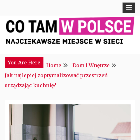
Skip
to
content
Najciekawsze miejsce w sieci
CTM POLONIA
You Are Here
Home
Dom i Wnętrze
Jak najlepiej zoptymalizować przestrzeń
urządzając kuchnię?