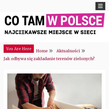
Skip
to
content
Najciekawsze miejsce w sieci
CTM POLONIA
You Are Here
Home
Aktualności
Jak odbywa się zakładanie terenów zielonych?