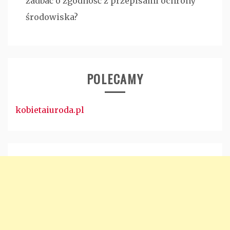
zadbać o zgodność z przepisami ochrony
środowiska?
POLECAMY
kobietaiuroda.pl