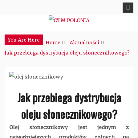
Skip
to
content
Najciekawsze miejsce w sieci
CTM POLONIA
You Are Here
Home
Aktualności
Jak przebiega dystrybucja oleju słonecznikowego?
Jak przebiega dystrybucja
oleju słonecznikowego?
Olej słonecznikowy jest jednym z
najważniejszych produktów rolnych na