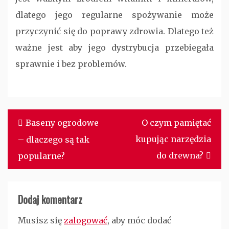
dlatego jego regularne spożywanie może
przyczynić się do poprawy zdrowia. Dlatego też
ważne jest aby jego dystrybucja przebiegała
sprawnie i bez problemów.
Nawigacja
Baseny ogrodowe
O czym pamiętać
wpisu
kupując narzędzia
– dlaczego są tak
do drewna?
popularne?
Dodaj komentarz
Musisz się
zalogować
, aby móc dodać