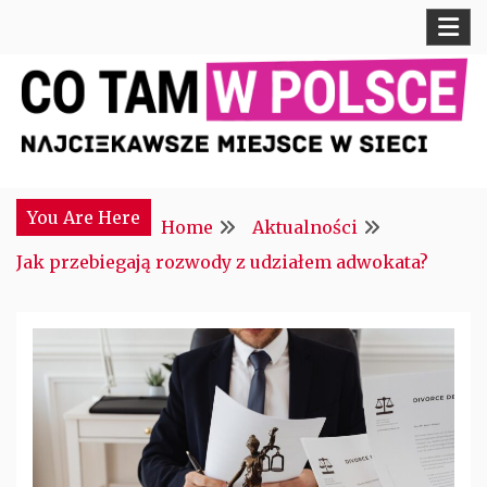
Skip
to
content
Najciekawsze miejsce w sieci
CTM POLONIA
You Are Here
Home
Aktualności
Jak przebiegają rozwody z udziałem adwokata?