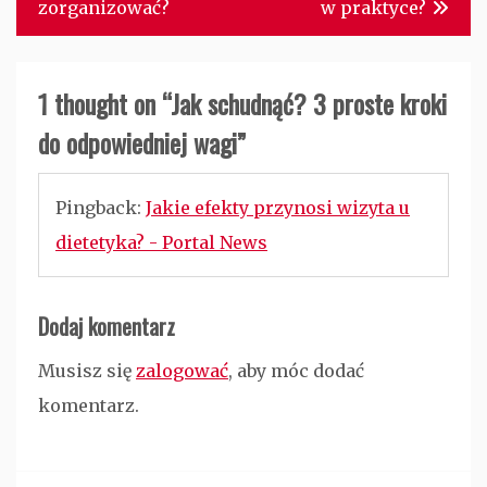
zorganizować?
w praktyce?
1 thought on “
Jak schudnąć? 3 proste kroki
do odpowiedniej wagi
”
Pingback:
Jakie efekty przynosi wizyta u
dietetyka? - Portal News
Dodaj komentarz
Musisz się
zalogować
, aby móc dodać
komentarz.