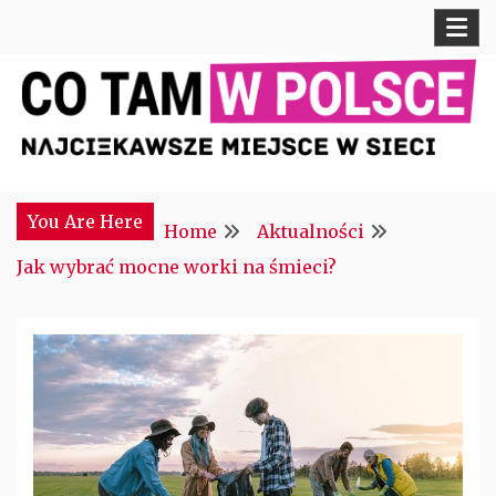
Skip
to
content
Najciekawsze miejsce w sieci
CTM POLONIA
You Are Here
Home
Aktualności
Jak wybrać mocne worki na śmieci?