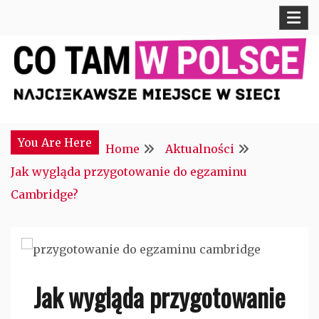
Skip
to
content
Najciekawsze miejsce w sieci
CTM POLONIA
You Are Here
Home
Aktualności
Jak wygląda przygotowanie do egzaminu
Cambridge?
Jak wygląda przygotowanie