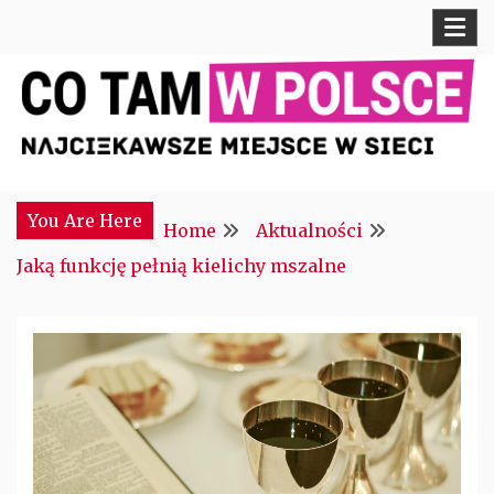
Skip
to
content
Najciekawsze miejsce w sieci
CTM POLONIA
You Are Here
Home
Aktualności
Jaką funkcję pełnią kielichy mszalne