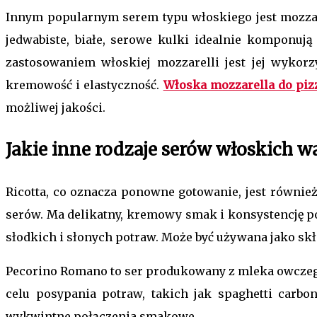
Innym popularnym serem typu włoskiego jest mozzarel
jedwabiste, białe, serowe kulki idealnie komponuj
zastosowaniem włoskiej mozzarelli jest jej wykor
kremowość i elastyczność.
Włoska mozzarella do piz
możliwej jakości.
Jakie inne rodzaje serów włoskich w
Ricotta, co oznacza ponowne gotowanie, jest równie
serów. Ma delikatny, kremowy smak i konsystencję p
słodkich i słonych potraw. Może być używana jako skł
Pecorino Romano to ser produkowany z mleka owczego. 
celu posypania potraw, takich jak spaghetti carbo
wykwintne połączenia smakowe.