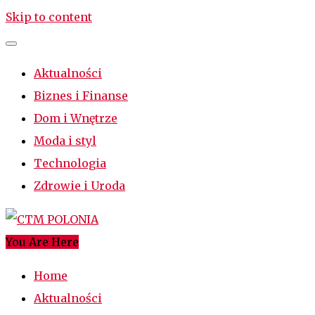
Skip to content
Aktualności
Biznes i Finanse
Dom i Wnętrze
Moda i styl
Technologia
Zdrowie i Uroda
You Are Here
CTM POLONIA
Najciekawsze miejsce w sieci
Home
Aktualności