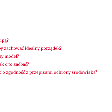
rupą?
by zachować idealny porządek?
lny model?
k o to zadbać?
ać o zgodność z przepisami ochrony środowiska?