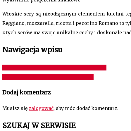
Włoskie sery są nieodłącznym elementem kuchni teg
Reggiano, mozzarella, ricotta i pecorino Romano to t
z tych serów ma swoje unikalne cechy i doskonale nad
Nawigacja wpisu
Najpopularniejsze rozwiązania parkingowe
Do czego służy opakowanie blistrowe?
Dodaj komentarz
Musisz się
zalogować
, aby móc dodać komentarz.
SZUKAJ W SERWISIE