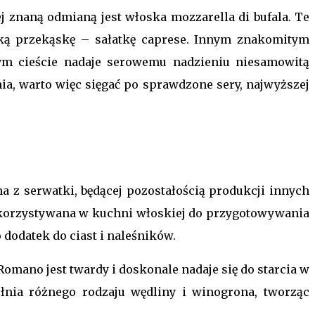
j znaną odmianą jest włoska mozzarella di bufala. Te
oską przekąskę – sałatkę caprese. Innym znakomitym
cym cieście nadaje serowemu nadzieniu niesamowitą
ia, warto więc sięgać po sprawdzone sery, najwyższej
 z serwatki, będącej pozostałością produkcji innych
wykorzystywana w kuchni włoskiej do przygotowywania
dodatek do ciast i naleśników.
omano jest twardy i doskonale nadaje się do starcia w
ełnia różnego rodzaju wędliny i winogrona, tworząc