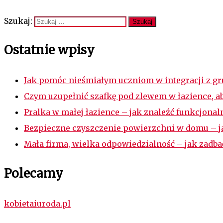
Szukaj:
Ostatnie wpisy
Jak pomóc nieśmiałym uczniom w integracji z g
Czym uzupełnić szafkę pod zlewem w łazience, a
Pralka w małej łazience – jak znaleźć funkcjona
Bezpieczne czyszczenie powierzchni w domu – ja
Mała firma, wielka odpowiedzialność – jak zadb
Polecamy
kobietaiuroda.pl