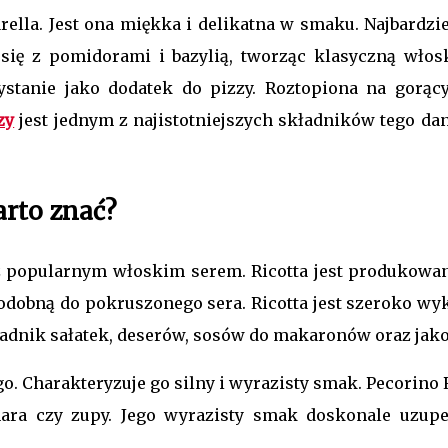
la. Jest ona miękka i delikatna w smaku. Najbardzie
ą się z pomidorami i bazylią, tworząc klasyczną wł
zystanie jako dodatek do pizzy. Roztopiona na gorą
zy
jest jednym z najistotniejszych składników tego dan
arto znać?
ż popularnym włoskim serem. Ricotta jest produkowana
odobną do pokruszonego sera. Ricotta jest szeroko 
adnik sałatek, deserów, sosów do makaronów oraz jako 
Charakteryzuje go silny i wyrazisty smak. Pecorino R
nara czy zupy. Jego wyrazisty smak doskonale uzup