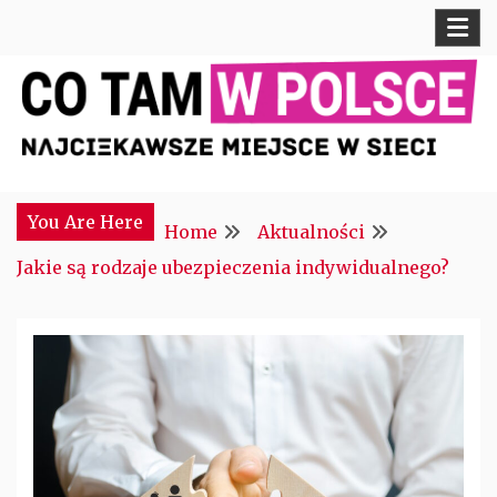
Skip
to
content
Najciekawsze miejsce w sieci
CTM POLONIA
You Are Here
Home
Aktualności
Jakie są rodzaje ubezpieczenia indywidualnego?