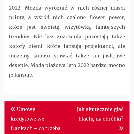
2022. Można wyróżnić w nich różnej maści
printy, a wśród nich szalone flower power,
które jest swoistą wizytówką tamtejszych
trendów. Nie bez znaczenia pozostają także
kolory ziemi, które lansują projektanci, ale
możemy śmiało stawiać także na jaskrawe
desenie. Moda plażowa lato 2022 bardzo mocno
je lansuje.
Nawigacja
Umowy
Jak skutecznie giąć
wpisu
kredytowe we
blachę na obróbki?
frankach – co trzeba