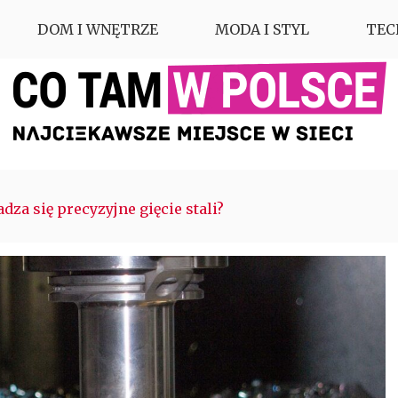
DOM I WNĘTRZE
MODA I STYL
TEC
a się precyzyjne gięcie stali?