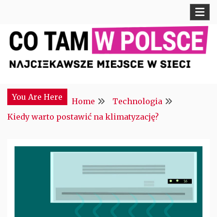
Skip
to
content
Najciekawsze miejsce w sieci
CTM POLONIA
You Are Here
Home
Technologia
Kiedy warto postawić na klimatyzację?