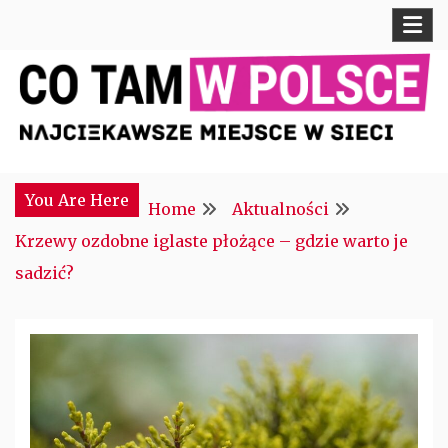
Skip
to
content
Najciekawsze miejsce w sieci
CTM POLONIA
You Are Here
Home
Aktualności
Krzewy ozdobne iglaste płożące – gdzie warto je
sadzić?