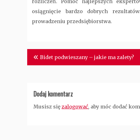
rozliczeń. Pomoc najlepszych eksper
osiągnięcie bardzo dobrych rezulta
prowadzeniu przedsiębiorstwa.
Nawigacja
Bidet podwieszany – jakie ma zalety?
wpisu
Dodaj komentarz
Musisz się
zalogować
, aby móc dodać kom