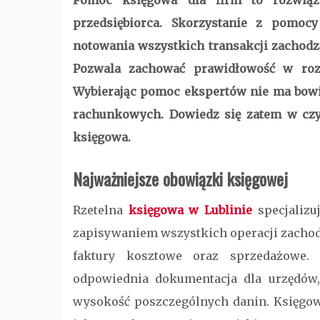
Pomoc księgowa dla firm to rozwiąz
przedsiębiorca. Skorzystanie z pomoc
notowania wszystkich transakcji zachodzą
Pozwala zachować prawidłowość w rozl
Wybierając pomoc ekspertów nie ma bow
rachunkowych. Dowiedz się zatem w c
księgowa.
Najważniejsze obowiązki księgowej
Rzetelna
księgowa w Lublinie
specjalizu
zapisywaniem wszystkich operacji zachod
faktury kosztowe oraz sprzedażowe.
odpowiednia dokumentacja dla urzędów,
wysokość poszczególnych danin. Księgo