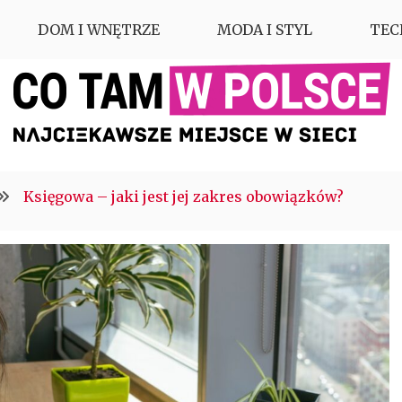
DOM I WNĘTRZE
MODA I STYL
TEC
Księgowa – jaki jest jej zakres obowiązków?