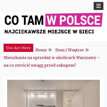
Skip
to
content
Najciekawsze miejsce w sieci
CTM POLONIA
You Are Here
Home
Dom i Wnętrze
Mieszkania na sprzedaż w okolicach Warszawy –
na co zwrócić uwagę przed zakupem?