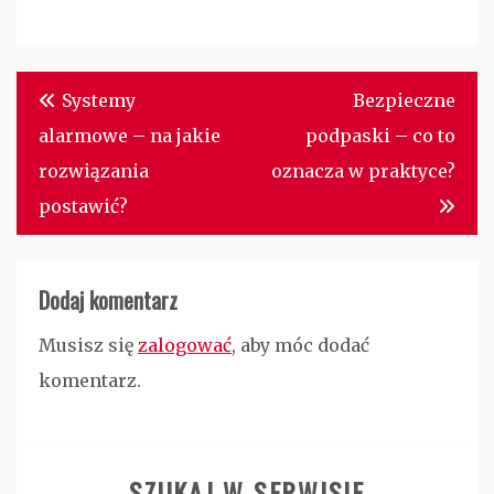
Nawigacja
Systemy
Bezpieczne
wpisu
alarmowe – na jakie
podpaski – co to
rozwiązania
oznacza w praktyce?
postawić?
Dodaj komentarz
Musisz się
zalogować
, aby móc dodać
komentarz.
SZUKAJ W SERWISIE