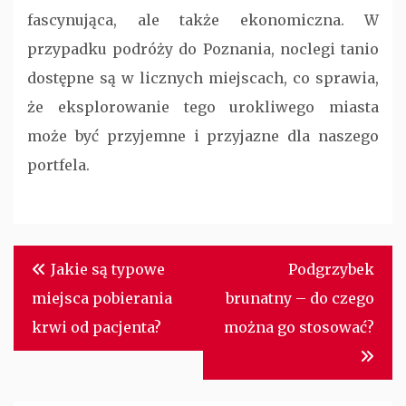
fascynująca, ale także ekonomiczna. W
przypadku podróży do Poznania, noclegi tanio
dostępne są w licznych miejscach, co sprawia,
że eksplorowanie tego urokliwego miasta
może być przyjemne i przyjazne dla naszego
portfela.
Nawigacja
Jakie są typowe
Podgrzybek
wpisu
miejsca pobierania
brunatny – do czego
krwi od pacjenta?
można go stosować?