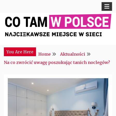
Skip
to
content
Najciekawsze miejsce w sieci
CTM POLONIA
You Are Here
Home
Aktualności
Na co zwrócić uwagę poszukując tanich noclegów?