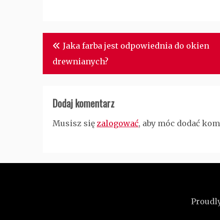
Nawigacja
Jaka farba jest odpowiednia do okien
wpisu
drewnianych?
Dodaj komentarz
Musisz się
zalogować
, aby móc dodać kom
Proudl