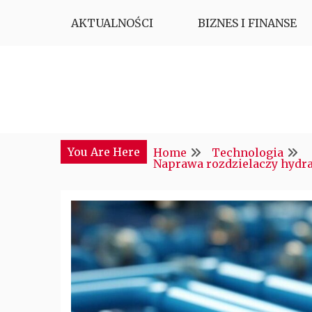
Skip
AKTUALNOŚCI
BIZNES I FINANSE
to
content
Najciekawsze miejsce w sieci
CTM POLONIA
You Are Here
Home
Technologia
Naprawa rozdzielaczy hydra