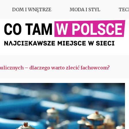
DOM I WNĘTRZE
MODA I STYL
TEC
ulicznych – dlaczego warto zlecić fachowcom?