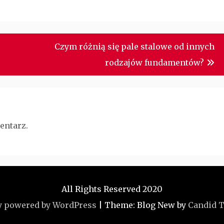
Czym różnią się pale stalowe od innych
rodzajów fundamentów?
entarz.
All Rights Reserved 2020
y powered by WordPress
|
Theme: Blog New by
Candid 