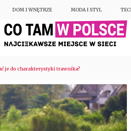
DOM I WNĘTRZE
MODA I STYL
TEC
ć je do charakterystyki trawnika?