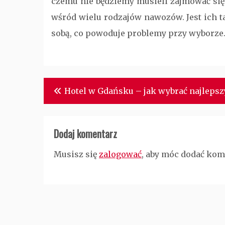
czemu nie będziemy musieli zajmować się
wśród wielu rodzajów nawozów. Jest ich t
sobą, co powoduje problemy przy wyborze
Nawigacja
Hotel w Gdańsku – jak wybrać najlepsz
wpisu
Dodaj komentarz
Musisz się
zalogować
, aby móc dodać kom