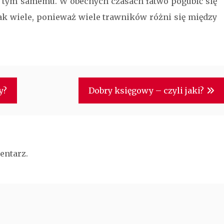
 tym samemu. W obecnych czasach łatwo pogubić się
ak wiele, ponieważ wiele trawników różni się między
.
y?
Dobry księgowy – czyli jaki?
entarz.