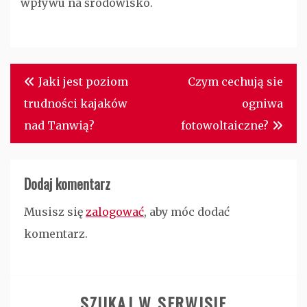
wpływu na środowisko.
Nawigacja
Jaki jest poziom
Czym cechują sie
wpisu
trudności kajaków
ogniwa
nad Tanwią?
fotowoltaiczne?
Dodaj komentarz
Musisz się
zalogować
, aby móc dodać
komentarz.
SZUKAJ W SERWISIE