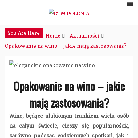
Skip
to
Najciekawsze miejsce w sieci
CTM POLONIA
content
You Are Here
Home
Aktualności
Opakowanie na wino – jakie mają zastosowania?
Opakowanie na wino – jakie
mają zastosowania?
Wino, będące ulubionym trunkiem wielu osób
na całym świecie, cieszy się popularnością
zarówno podczas codziennych spotkań, jak i