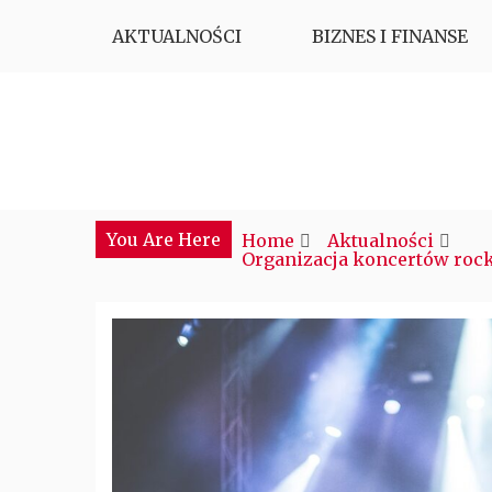
Skip
AKTUALNOŚCI
BIZNES I FINANSE
to
content
Najciekawsze miejsce w sieci
CTM POLONIA
You Are Here
Home
Aktualności
Organizacja koncertów roc