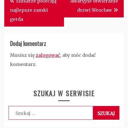
Ślusarze polecają
Awaryjne otwieranie
wpisu
najlepsze zamki
drzwi Wrocław
gerda
Dodaj komentarz
Musisz się
zalogować
, aby móc dodać
komentarz.
SZUKAJ W SERWISIE
Szukaj: