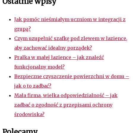
Ostatnie wpisy
Jak pomóc nieśmiałym uczniom w integracji z
grupą?
Czym uzupełnić szafkę pod zlewem w łazience,
aby zachować idealny porządek?
Pralka w małej łazience – jak znaleźć
funkcjonalny model?
Bezpieczne czyszczenie powierzchni w domu –
jak o to zadbać?
Mała firma, wielka odpowiedzialność – jak
zadbać o zgodność z przepisami ochrony
środowiska?
Polecamy