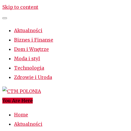
Skip to content
Aktualności
Biznes i Finanse
Dom i Wnętrze
Moda i styl
Technologia
Zdrowie i Uroda
You Are Here
CTM POLONIA
Najciekawsze miejsce w sieci
Home
Aktualności