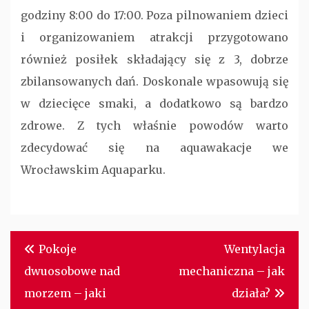
godziny 8:00 do 17:00. Poza pilnowaniem dzieci
i organizowaniem atrakcji przygotowano
również posiłek składający się z 3, dobrze
zbilansowanych dań. Doskonale wpasowują się
w dziecięce smaki, a dodatkowo są bardzo
zdrowe. Z tych właśnie powodów warto
zdecydować się na aquawakacje we
Wrocławskim Aquaparku.
Nawigacja
Pokoje
Wentylacja
wpisu
dwuosobowe nad
mechaniczna – jak
morzem – jaki
działa?