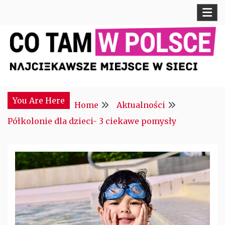
Skip
to
content
Najciekawsze miejsce w sieci
CTM POLONIA
You Are Here
Home
Aktualności
Półkolonie dla dzieci- 3 ciekawe pomysły