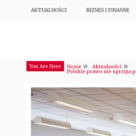
Skip
AKTUALNOŚCI
BIZNES I FINANSE
to
content
Najciekawsze miejsce w sieci
CTM POLONIA
You Are Here
Home
Aktualności
Polskie prawo nie sprzyja 