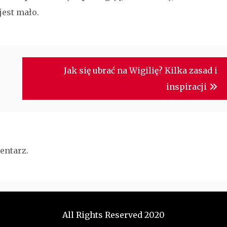
est mało.
Jak się ubrać na Wigilię? Kilka zasad i
inspiracji
entarz.
All Rights Reserved 2020