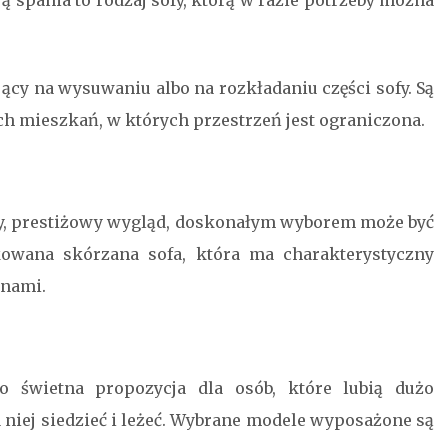
ją spania to rodzaj sofy, którą w razie potrzeby można
cy na wysuwaniu albo na rozkładaniu części sofy. Są
ch mieszkań, w których przestrzeń jest ograniczona.
ny, prestiżowy wygląd, doskonałym wyborem może być
pikowana skórzana sofa, która ma charakterystyczny
onami.
o świetna propozycja dla osób, które lubią dużo
niej siedzieć i leżeć. Wybrane modele wyposażone są