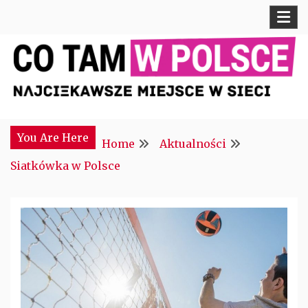
Skip
to
content
Najciekawsze miejsce w sieci
CTM POLONIA
You Are Here
Home
Aktualności
Siatkówka w Polsce