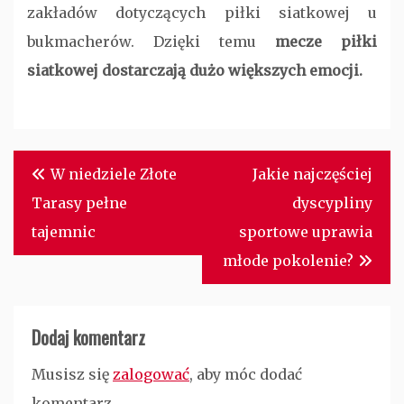
zakładów dotyczących piłki siatkowej u
bukmacherów. Dzięki temu
mecze piłki
siatkowej dostarczają dużo większych emocji.
Nawigacja
W niedziele Złote
Jakie najczęściej
wpisu
Tarasy pełne
dyscypliny
tajemnic
sportowe uprawia
młode pokolenie?
Dodaj komentarz
Musisz się
zalogować
, aby móc dodać
komentarz.