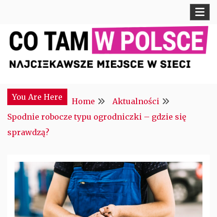
Skip
to
content
Najciekawsze miejsce w sieci
CTM POLONIA
You Are Here
Home
Aktualności
Spodnie robocze typu ogrodniczki – gdzie się
sprawdzą?